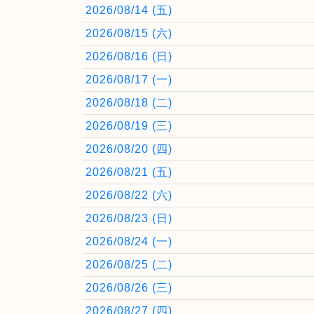
2026/08/14 (五)
2026/08/15 (六)
2026/08/16 (日)
2026/08/17 (一)
2026/08/18 (二)
2026/08/19 (三)
2026/08/20 (四)
2026/08/21 (五)
2026/08/22 (六)
2026/08/23 (日)
2026/08/24 (一)
2026/08/25 (二)
2026/08/26 (三)
2026/08/27 (四)