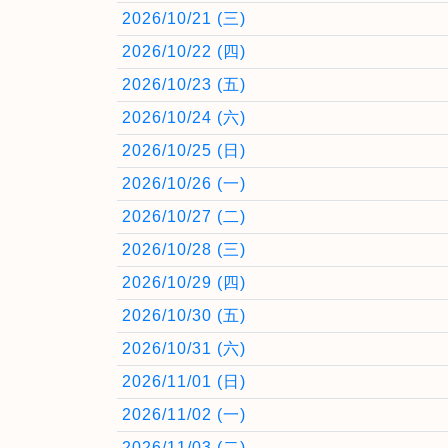
2026/10/21 (三)
2026/10/22 (四)
2026/10/23 (五)
2026/10/24 (六)
2026/10/25 (日)
2026/10/26 (一)
2026/10/27 (二)
2026/10/28 (三)
2026/10/29 (四)
2026/10/30 (五)
2026/10/31 (六)
2026/11/01 (日)
2026/11/02 (一)
2026/11/03 (二)