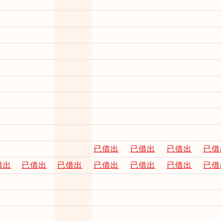
已借出
已借出
已借出
已借
借出
已借出
已借出
已借出
已借出
已借出
已借