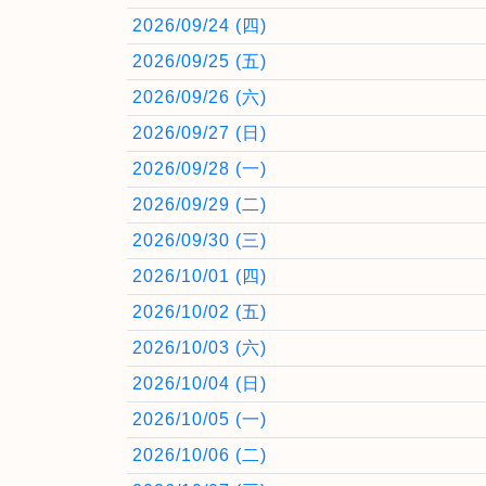
2026/09/24 (四)
2026/09/25 (五)
2026/09/26 (六)
2026/09/27 (日)
2026/09/28 (一)
2026/09/29 (二)
2026/09/30 (三)
2026/10/01 (四)
2026/10/02 (五)
2026/10/03 (六)
2026/10/04 (日)
2026/10/05 (一)
2026/10/06 (二)