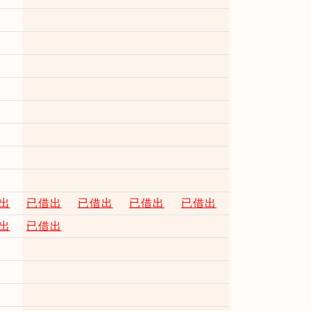
出
已借出
已借出
已借出
已借出
出
已借出