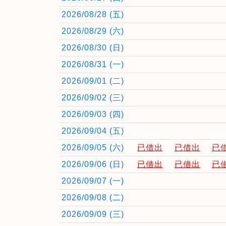
2026/08/28 (五)
2026/08/29 (六)
2026/08/30 (日)
2026/08/31 (一)
2026/09/01 (二)
2026/09/02 (三)
2026/09/03 (四)
2026/09/04 (五)
2026/09/05 (六)
已借出
已借出
已
2026/09/06 (日)
已借出
已借出
已
2026/09/07 (一)
2026/09/08 (二)
2026/09/09 (三)