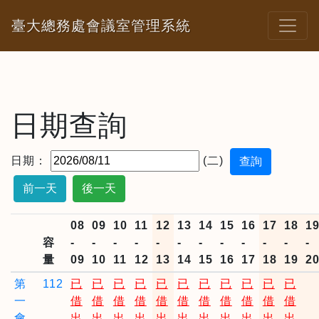
臺大總務處會議室管理系統
日期查詢
日期：
(二)
前一天
後一天
08
09
10
11
12
13
14
15
16
17
18
1
容
-
-
-
-
-
-
-
-
-
-
-
-
量
09
10
11
12
13
14
15
16
17
18
19
2
第
112
已
已
已
已
已
已
已
已
已
已
已
一
借
借
借
借
借
借
借
借
借
借
借
會
出
出
出
出
出
出
出
出
出
出
出