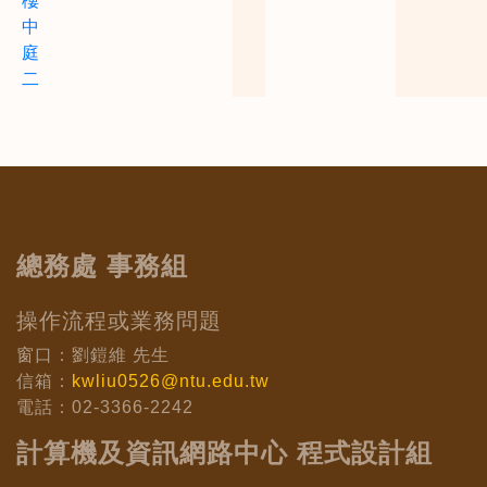
樓
中
庭
二
總務處 事務組
操作流程或業務問題
窗口：劉鎧維 先生
信箱：
kwliu0526@ntu.edu.tw
電話：02-3366-2242
計算機及資訊網路中心 程式設計組