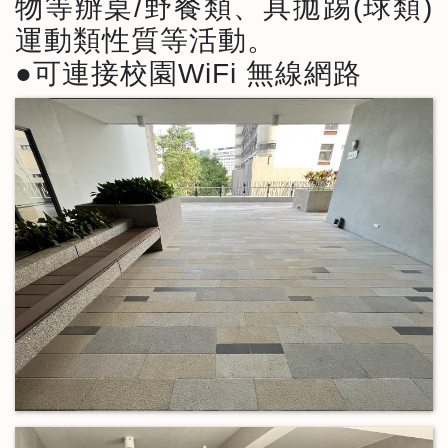
物等辦桌/野餐類、具拋踢(球類)
運動類性質等活動。
