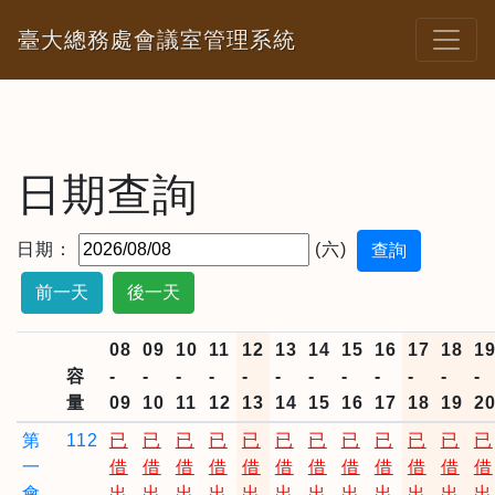
臺大總務處會議室管理系統
日期查詢
日期：
(六)
前一天
後一天
08
09
10
11
12
13
14
15
16
17
18
1
容
-
-
-
-
-
-
-
-
-
-
-
-
量
09
10
11
12
13
14
15
16
17
18
19
2
第
112
已
已
已
已
已
已
已
已
已
已
已
已
一
借
借
借
借
借
借
借
借
借
借
借
借
會
出
出
出
出
出
出
出
出
出
出
出
出