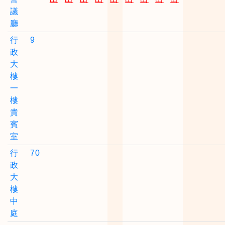
議
廳
行
9
政
大
樓
一
樓
貴
賓
室
行
70
政
大
樓
中
庭