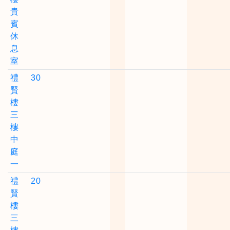
貴
賓
休
息
室
禮
30
賢
樓
三
樓
中
庭
一
禮
20
賢
樓
三