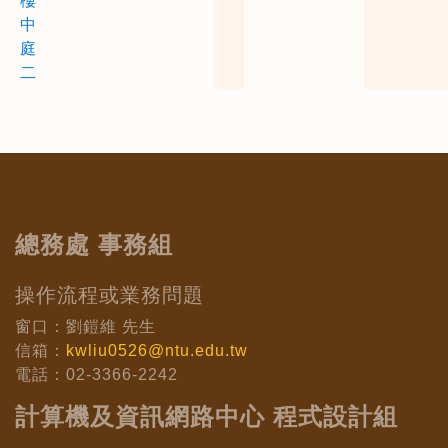
樓
中
庭
二
總務處 事務組
操作流程或業務問題
窗口：劉鎧維 先生
信箱：
kwliu0526@ntu.edu.tw
電話：02-3366-2242
計算機及資訊網路中心 程式設計組