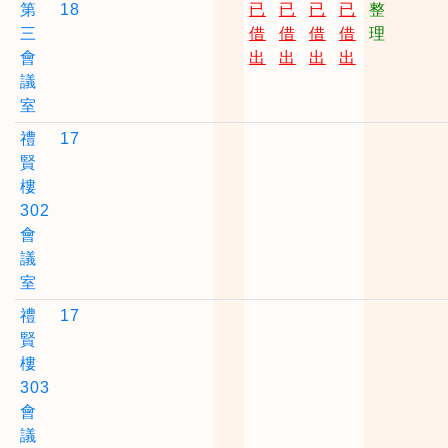
第
18
已
已
已
已
整
三
借
借
借
借
理
會
出
出
出
出
議
室
禮
17
賢
樓
302
會
議
室
禮
17
賢
樓
303
會
議