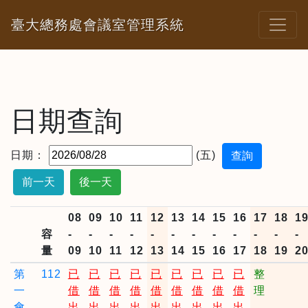
臺大總務處會議室管理系統
日期查詢
日期：
(五)
前一天
後一天
08
09
10
11
12
13
14
15
16
17
18
1
容
-
-
-
-
-
-
-
-
-
-
-
-
量
09
10
11
12
13
14
15
16
17
18
19
2
第
112
已
已
已
已
已
已
已
已
已
整
一
借
借
借
借
借
借
借
借
借
理
會
出
出
出
出
出
出
出
出
出