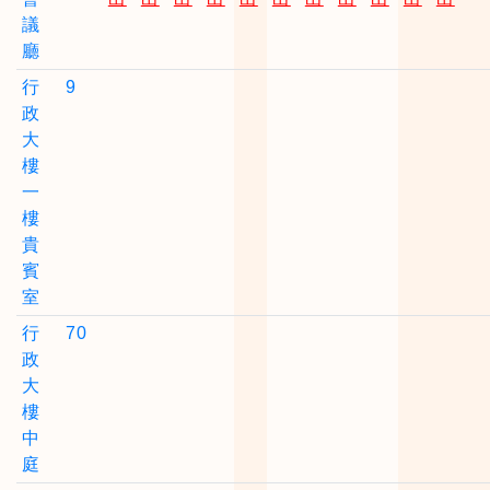
議
廳
行
9
政
大
樓
一
樓
貴
賓
室
行
70
政
大
樓
中
庭