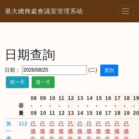
臺大總務處會議室管理系統
日期查詢
日期：
(二)
前一天
後一天
08
09
10
11
12
13
14
15
16
17
18
1
容
-
-
-
-
-
-
-
-
-
-
-
-
量
09
10
11
12
13
14
15
16
17
18
19
2
第
112
已
已
已
已
已
已
已
已
已
已
已
一
借
借
借
借
借
借
借
借
借
借
借
會
出
出
出
出
出
出
出
出
出
出
出