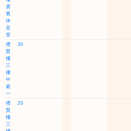
貴
賓
休
息
室
禮
30
賢
樓
三
樓
中
庭
一
禮
20
賢
樓
三