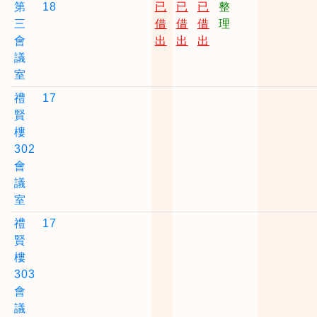
第
18
已
已
已
整
三
借
借
借
理
會
出
出
出
議
室
禮
17
賢
樓
302
會
議
室
禮
17
賢
樓
303
會
議