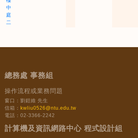
樓
中
庭
二
總務處 事務組
操作流程或業務問題
窗口：劉鎧維 先生
信箱：
kwliu0526@ntu.edu.tw
電話：02-3366-2242
計算機及資訊網路中心 程式設計組