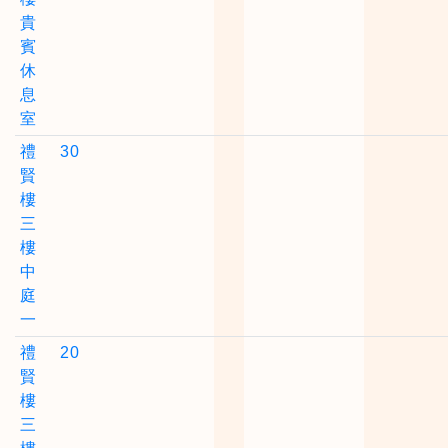
貴
賓
休
息
室
禮
30
賢
樓
三
樓
中
庭
一
禮
20
賢
樓
三