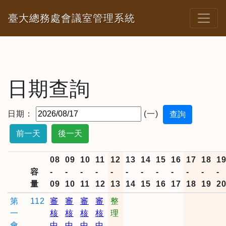
臺大總務處會議室管理系統
日期查詢
日期：
(一)
前一天
後一天
08
09
10
11
12
13
14
15
16
17
18
1
容
-
-
-
-
-
-
-
-
-
-
-
-
量
09
10
11
12
13
14
15
16
17
18
19
2
第
112
審
審
審
審
整
一
核
核
核
核
理
會
中
中
中
中