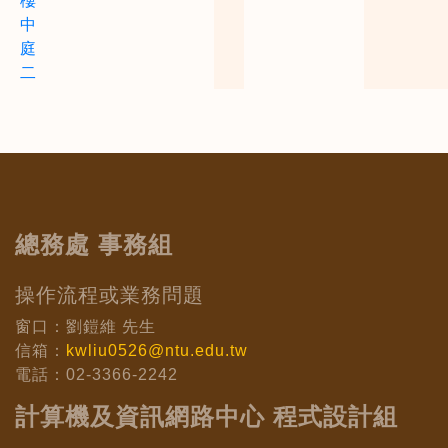
樓
中
庭
二
總務處 事務組
操作流程或業務問題
窗口：劉鎧維 先生
信箱：
kwliu0526@ntu.edu.tw
電話：02-3366-2242
計算機及資訊網路中心 程式設計組