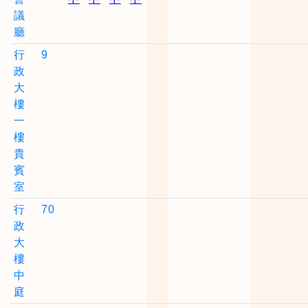
議
廳
行
9
政
大
樓
一
樓
貴
賓
室
行
70
政
大
樓
中
庭