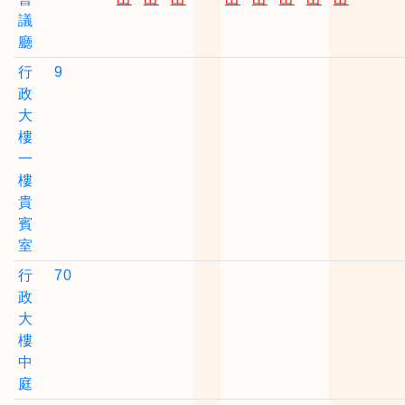
議
廳
行
9
政
大
樓
一
樓
貴
賓
室
行
70
政
大
樓
中
庭