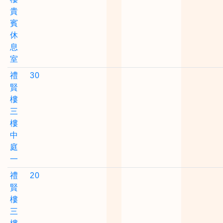
貴
賓
休
息
室
禮
30
賢
樓
三
樓
中
庭
一
禮
20
賢
樓
三