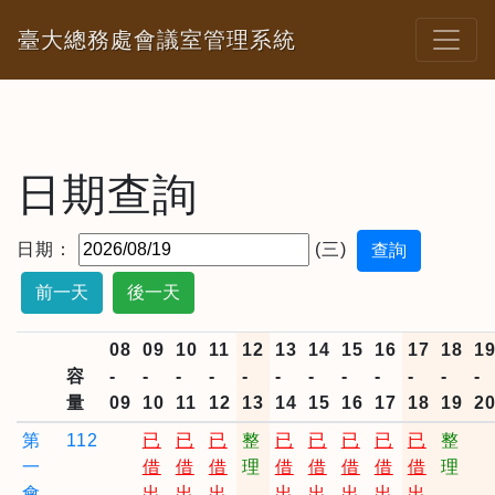
臺大總務處會議室管理系統
日期查詢
日期：
(三)
前一天
後一天
08
09
10
11
12
13
14
15
16
17
18
1
容
-
-
-
-
-
-
-
-
-
-
-
-
量
09
10
11
12
13
14
15
16
17
18
19
2
第
112
已
已
已
整
已
已
已
已
已
整
一
借
借
借
理
借
借
借
借
借
理
會
出
出
出
出
出
出
出
出