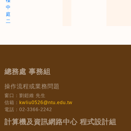
樓
中
庭
二
總務處 事務組
操作流程或業務問題
窗口：劉鎧維 先生
信箱：
kwliu0526@ntu.edu.tw
電話：02-3366-2242
計算機及資訊網路中心 程式設計組