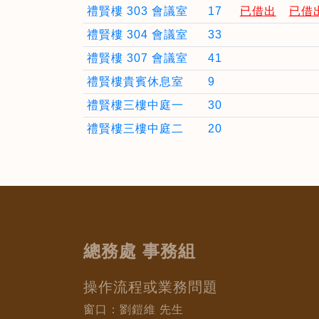
禮賢樓 303 會議室
17
已借出
已借
禮賢樓 304 會議室
33
禮賢樓 307 會議室
41
禮賢樓貴賓休息室
9
禮賢樓三樓中庭一
30
禮賢樓三樓中庭二
20
總務處 事務組
操作流程或業務問題
窗口：劉鎧維 先生