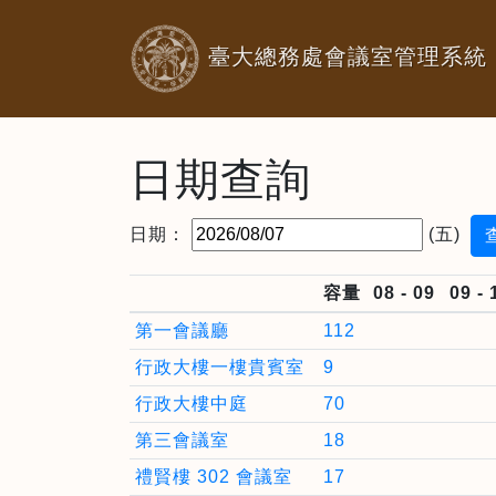
臺大總務處會議室管理系統
日期查詢
日期：
(五)
容量
08 - 09
09 - 
第一會議廳
112
行政大樓一樓貴賓室
9
行政大樓中庭
70
第三會議室
18
禮賢樓 302 會議室
17