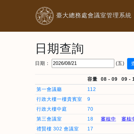
臺大總務處會議室管理系統
日期查詢
日期：
(五)
容量
08 - 09
09 - 
第一會議廳
112
行政大樓一樓貴賓室
9
行政大樓中庭
70
第三會議室
18
審核中
審核
禮賢樓 302 會議室
17