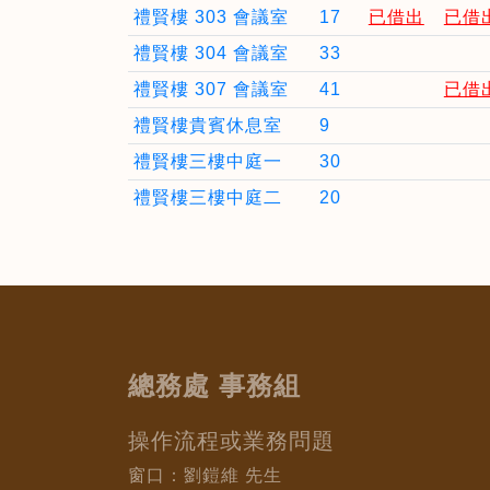
禮賢樓 303 會議室
17
已借出
已借
禮賢樓 304 會議室
33
禮賢樓 307 會議室
41
已借
禮賢樓貴賓休息室
9
禮賢樓三樓中庭一
30
禮賢樓三樓中庭二
20
總務處 事務組
操作流程或業務問題
窗口：劉鎧維 先生