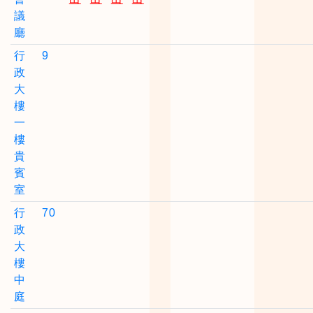
議
廳
行
9
政
大
樓
一
樓
貴
賓
室
行
70
政
大
樓
中
庭