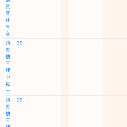
貴
賓
休
息
室
禮
30
賢
樓
三
樓
中
庭
一
禮
20
賢
樓
三