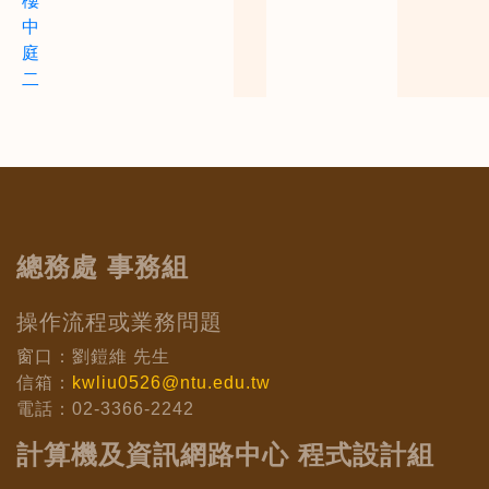
樓
中
庭
二
總務處 事務組
操作流程或業務問題
窗口：劉鎧維 先生
信箱：
kwliu0526@ntu.edu.tw
電話：02-3366-2242
計算機及資訊網路中心 程式設計組