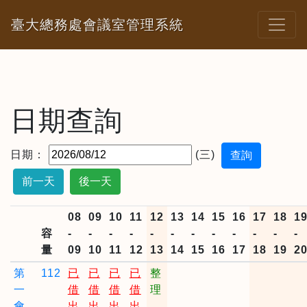
臺大總務處會議室管理系統
日期查詢
日期：
(三)
前一天
後一天
08
09
10
11
12
13
14
15
16
17
18
1
容
-
-
-
-
-
-
-
-
-
-
-
-
量
09
10
11
12
13
14
15
16
17
18
19
2
第
112
已
已
已
已
整
一
借
借
借
借
理
會
出
出
出
出