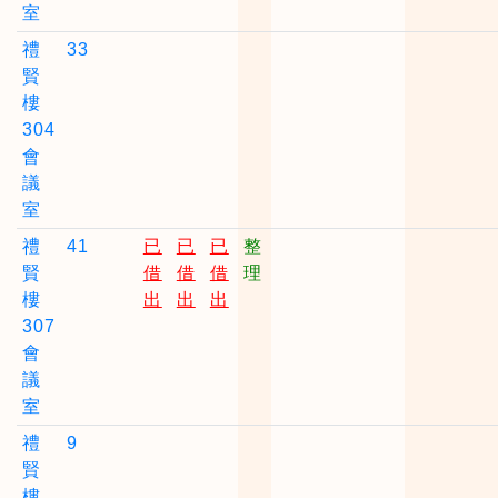
室
禮
33
賢
樓
304
會
議
室
禮
41
已
已
已
整
賢
借
借
借
理
樓
出
出
出
307
會
議
室
禮
9
賢
樓