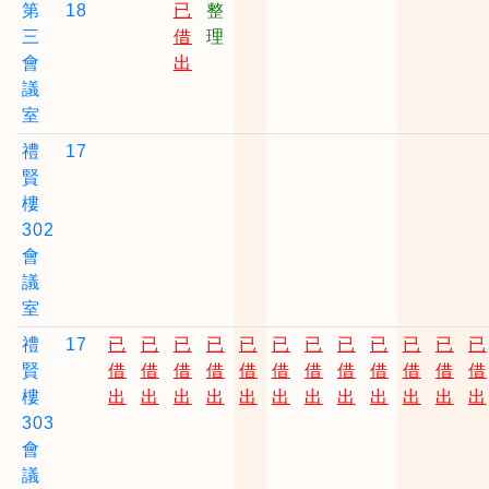
第
18
已
整
三
借
理
會
出
議
室
禮
17
賢
樓
302
會
議
室
禮
17
已
已
已
已
已
已
已
已
已
已
已
已
賢
借
借
借
借
借
借
借
借
借
借
借
借
樓
出
出
出
出
出
出
出
出
出
出
出
出
303
會
議