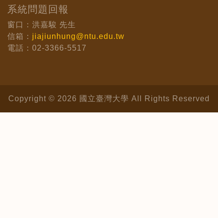
系統問題回報
窗口：洪嘉駿 先生
信箱：
jiajiunhung@ntu.edu.tw
電話：02-3366-5517
Copyright © 2026 國立臺灣大學 All Rights Reserved