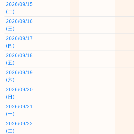
2026/09/15
(二)
2026/09/16
(三)
2026/09/17
(四)
2026/09/18
(五)
2026/09/19
(六)
2026/09/20
(日)
2026/09/21
(一)
2026/09/22
(二)