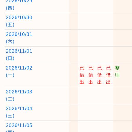
2026/10/29
(四)
2026/10/30
(五)
2026/10/31
(六)
2026/11/01
(日)
2026/11/02
已
已
已
已
整
(一)
借
借
借
借
理
出
出
出
出
2026/11/03
(二)
2026/11/04
(三)
2026/11/05