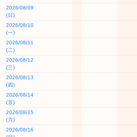
2026/08/09
(日)
2026/08/10
(一)
2026/08/11
(二)
2026/08/12
(三)
2026/08/13
(四)
2026/08/14
(五)
2026/08/15
(六)
2026/08/16