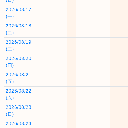
(日)
2026/08/17
(一)
2026/08/18
(二)
2026/08/19
(三)
2026/08/20
(四)
2026/08/21
(五)
2026/08/22
(六)
2026/08/23
(日)
2026/08/24