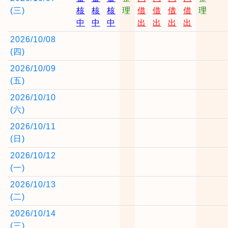
(三)
核
核
核
理
借
借
借
借
理
中
中
中
出
出
出
出
2026/10/08
(四)
2026/10/09
(五)
2026/10/10
(六)
2026/10/11
(日)
2026/10/12
(一)
2026/10/13
(二)
2026/10/14
(三)