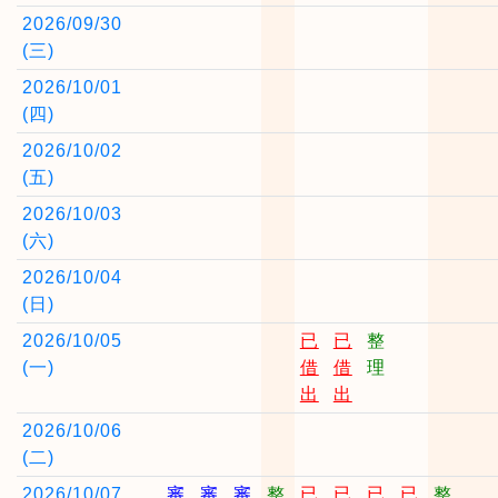
2026/09/30
(三)
2026/10/01
(四)
2026/10/02
(五)
2026/10/03
(六)
2026/10/04
(日)
2026/10/05
已
已
整
(一)
借
借
理
出
出
2026/10/06
(二)
2026/10/07
審
審
審
整
已
已
已
已
整