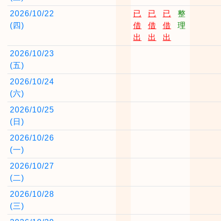
2026/10/22
已
已
已
整
(四)
借
借
借
理
出
出
出
2026/10/23
(五)
2026/10/24
(六)
2026/10/25
(日)
2026/10/26
(一)
2026/10/27
(二)
2026/10/28
(三)