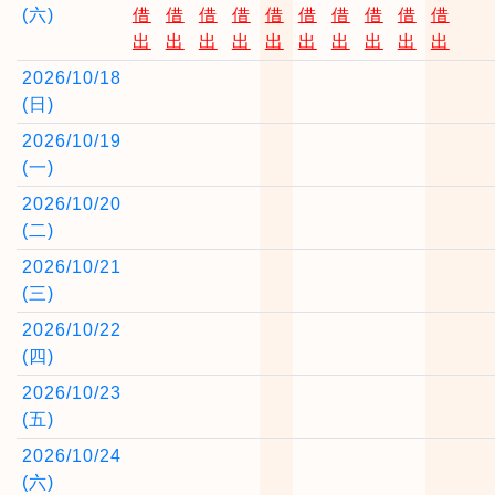
(六)
借
借
借
借
借
借
借
借
借
借
出
出
出
出
出
出
出
出
出
出
2026/10/18
(日)
2026/10/19
(一)
2026/10/20
(二)
2026/10/21
(三)
2026/10/22
(四)
2026/10/23
(五)
2026/10/24
(六)