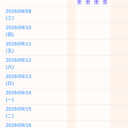
中
中
中
中
2026/09/09
(三)
2026/09/10
(四)
2026/09/11
(五)
2026/09/12
(六)
2026/09/13
(日)
2026/09/14
(一)
2026/09/15
(二)
2026/09/16