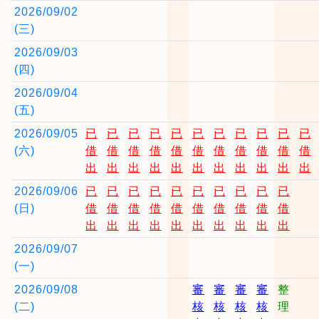
2026/09/02
(三)
2026/09/03
(四)
2026/09/04
(五)
2026/09/05
已
已
已
已
已
已
已
已
已
已
已
(六)
借
借
借
借
借
借
借
借
借
借
借
出
出
出
出
出
出
出
出
出
出
出
2026/09/06
已
已
已
已
已
已
已
已
已
已
(日)
借
借
借
借
借
借
借
借
借
借
出
出
出
出
出
出
出
出
出
出
2026/09/07
(一)
2026/09/08
審
審
審
審
整
(二)
核
核
核
核
理