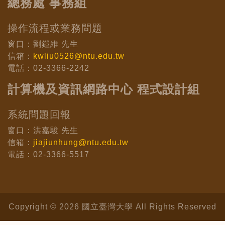
總務處 事務組
操作流程或業務問題
窗口：劉鎧維 先生
信箱：
kwliu0526@ntu.edu.tw
電話：02-3366-2242
計算機及資訊網路中心 程式設計組
系統問題回報
窗口：洪嘉駿 先生
信箱：
jiajiunhung@ntu.edu.tw
電話：02-3366-5517
Copyright © 2026 國立臺灣大學 All Rights Reserved