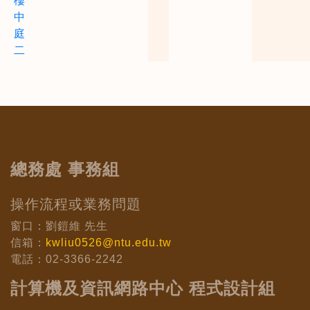
樓
中
庭
二
總務處 事務組
操作流程或業務問題
窗口：劉鎧維 先生
信箱：
kwliu0526@ntu.edu.tw
電話：02-3366-2242
計算機及資訊網路中心 程式設計組