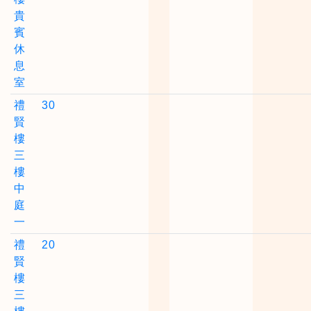
貴
賓
休
息
室
禮
30
賢
樓
三
樓
中
庭
一
禮
20
賢
樓
三