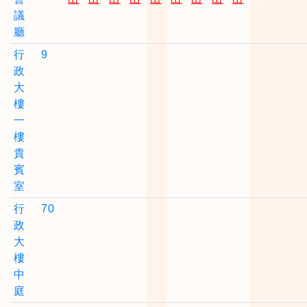
議
廳
行
9
政
大
樓
一
樓
貴
賓
室
行
70
政
大
樓
中
庭