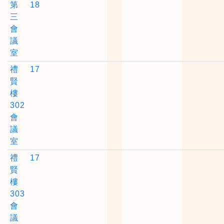
第
18
三
會
議
室
禮
17
賢
樓
302
會
議
室
禮
17
賢
樓
303
會
議