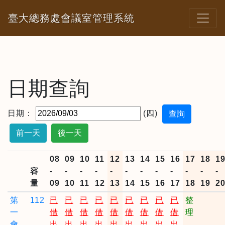
臺大總務處會議室管理系統
日期查詢
日期：
(四)
前一天
後一天
08
09
10
11
12
13
14
15
16
17
18
1
容
-
-
-
-
-
-
-
-
-
-
-
-
量
09
10
11
12
13
14
15
16
17
18
19
2
第
112
已
已
已
已
已
已
已
已
已
整
一
借
借
借
借
借
借
借
借
借
理
會
出
出
出
出
出
出
出
出
出