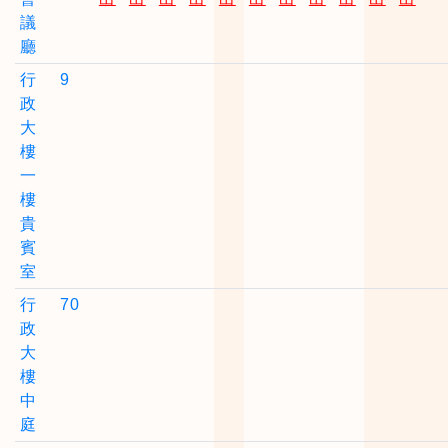
議
廳
行
9
政
大
樓
一
樓
貴
賓
室
行
70
政
大
樓
中
庭