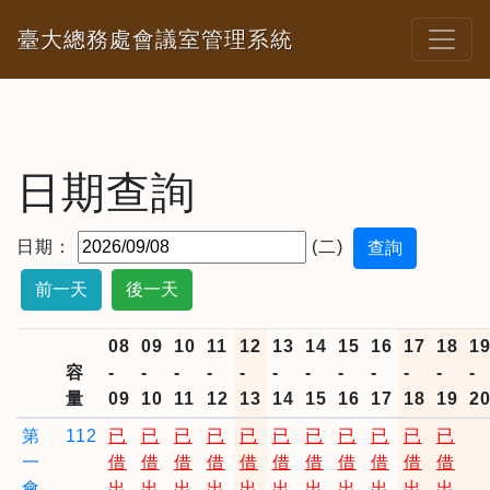
臺大總務處會議室管理系統
日期查詢
日期：
(二)
前一天
後一天
08
09
10
11
12
13
14
15
16
17
18
1
容
-
-
-
-
-
-
-
-
-
-
-
-
量
09
10
11
12
13
14
15
16
17
18
19
2
第
112
已
已
已
已
已
已
已
已
已
已
已
一
借
借
借
借
借
借
借
借
借
借
借
會
出
出
出
出
出
出
出
出
出
出
出