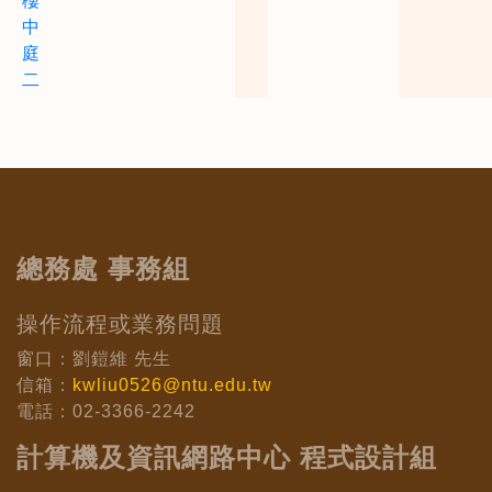
樓
中
庭
二
總務處 事務組
操作流程或業務問題
窗口：劉鎧維 先生
信箱：
kwliu0526@ntu.edu.tw
電話：02-3366-2242
計算機及資訊網路中心 程式設計組