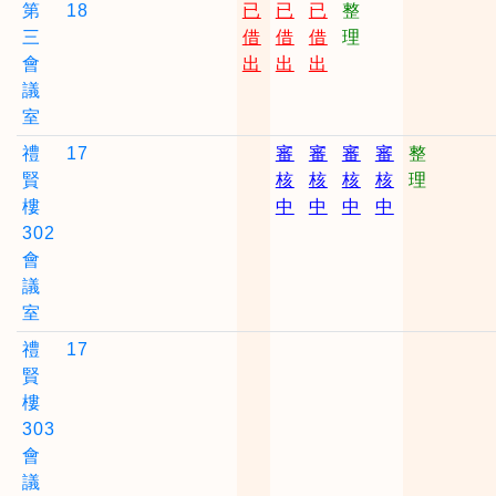
第
18
已
已
已
整
三
借
借
借
理
會
出
出
出
議
室
禮
17
審
審
審
審
整
賢
核
核
核
核
理
樓
中
中
中
中
302
會
議
室
禮
17
賢
樓
303
會
議