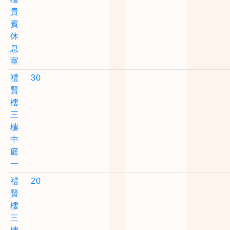
貴
賓
休
息
室
禮
30
賢
樓
三
樓
中
庭
一
禮
20
賢
樓
三