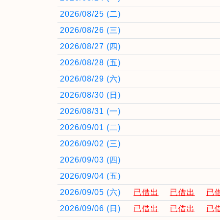
2026/08/25 (二)
2026/08/26 (三)
2026/08/27 (四)
2026/08/28 (五)
2026/08/29 (六)
2026/08/30 (日)
2026/08/31 (一)
2026/09/01 (二)
2026/09/02 (三)
2026/09/03 (四)
2026/09/04 (五)
2026/09/05 (六)
已借出
已借出
已
2026/09/06 (日)
已借出
已借出
已