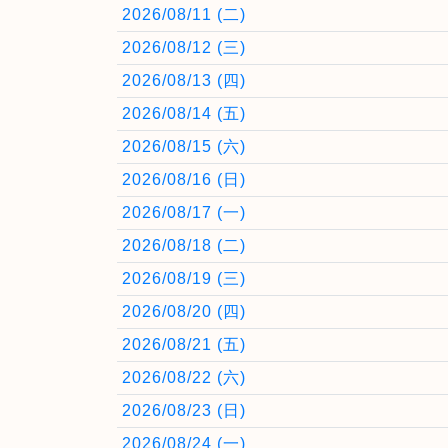
2026/08/11 (二)
2026/08/12 (三)
2026/08/13 (四)
2026/08/14 (五)
2026/08/15 (六)
2026/08/16 (日)
2026/08/17 (一)
2026/08/18 (二)
2026/08/19 (三)
2026/08/20 (四)
2026/08/21 (五)
2026/08/22 (六)
2026/08/23 (日)
2026/08/24 (一)