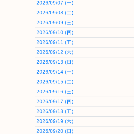
2026/09/07 (一)
2026/09/08 (二)
2026/09/09 (三)
2026/09/10 (四)
2026/09/11 (五)
2026/09/12 (六)
2026/09/13 (日)
2026/09/14 (一)
2026/09/15 (二)
2026/09/16 (三)
2026/09/17 (四)
2026/09/18 (五)
2026/09/19 (六)
2026/09/20 (日)