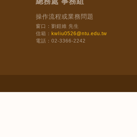
總務處 事務組
操作流程或業務問題
窗口：劉鎧維 先生
信箱：
kwliu0526@ntu.edu.tw
電話：02-3366-2242