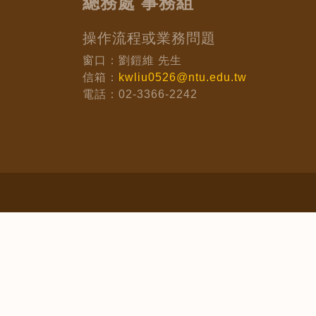
總務處 事務組
操作流程或業務問題
窗口：劉鎧維 先生
信箱：
kwliu0526@ntu.edu.tw
電話：02-3366-2242