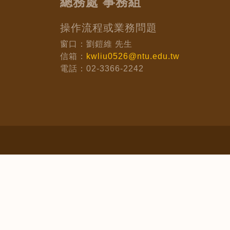
總務處 事務組
操作流程或業務問題
窗口：劉鎧維 先生
信箱：
kwliu0526@ntu.edu.tw
電話：02-3366-2242