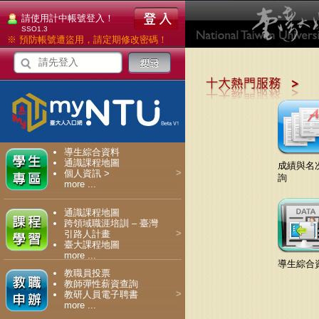
請使用計中帳號登入！
SSO1.3
※ 預防帳號遭盜用，請定期修改密碼！
導生綜合資料
通識課程地圖
成績與名
>
個人資訊 >
詢
more ...
通識課程地圖
跨領域職涯培訓 – 臺灣
>
引路人計畫
臺大課程地圖
more ...
導生綜合
教職員投票
教師彈性薪資查詢
>
教研人員電子聘書
more ...