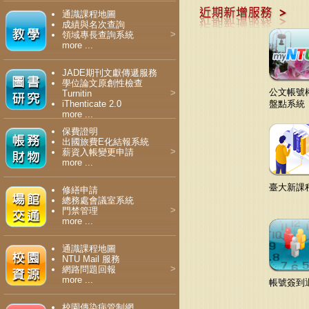
通識課程地圖
成績與名次查詢
>
領域專長查詢系統
more ...
JADE期刊文獻傳遞服務
學位論文原創性檢查
公文帳號
>
Turnitin
iThenticate 2.0
盤點系統
more ...
保費證明
出國旅費E化結報系統
>
薪資入帳變更申請
more ...
臺大新課
修繕申請
總務處會議室系統
>
門禁管理
more ...
通識課程地圖
NTU Mail 服務
>
網路問題回報
more ...
帳號簽到
校園傳染病管制網