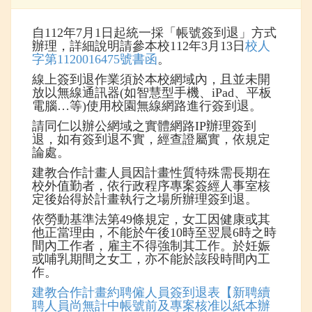
自112年7月1日起統一採「帳號簽到退」方式
辦理，詳細說明請參本校112年3月13日
校人
字第1120016475號書函
。
線上簽到退作業須於本校網域內，且並未開
放以無線通訊器(如智慧型手機、iPad、平板
電腦…等)使用校園無線網路進行簽到退。
請同仁以辦公網域之實體網路IP辦理簽到
退，如有簽到退不實，經查證屬實，依規定
論處。
建教合作計畫人員因計畫性質特殊需長期在
校外值勤者，依行政程序專案簽經人事室核
定後始得於計畫執行之場所辦理簽到退。
依勞動基準法第49條規定，女工因健康或其
他正當理由，不能於午後10時至翌晨6時之時
間內工作者，雇主不得強制其工作。於妊娠
或哺乳期間之女工，亦不能於該段時間內工
作。
建教合作計畫約聘僱人員簽到退表【新聘續
聘人員尚無計中帳號前及專案核准以紙本辦