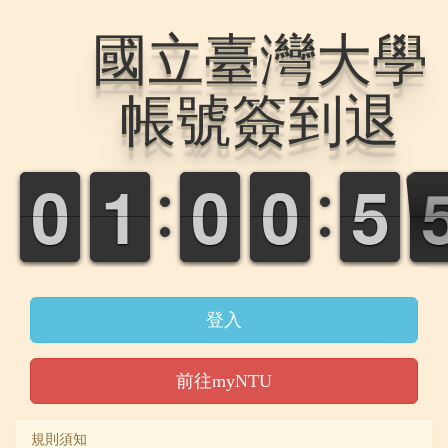
國立臺灣大學
帳號簽到退
1
1
0
0
7
7
1
1
9
9
0
0
9
9
0
0
4
4
5
5
登入
前往myNTU
規則須知