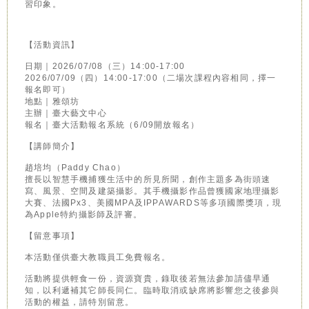
習印象。
【活動資訊】
日期｜2026/07/08（三）14:00-17:00
2026/07/09（四）14:00-17:00（二場次課程內容相同，擇一
報名即可）
地點｜雅頌坊
主辦｜臺大藝文中心
報名｜臺大活動報名系統（6/09開放報名）
【講師簡介】
趙培均（Paddy Chao）
擅長以智慧手機捕獲生活中的所見所聞，創作主題多為街頭速
寫、風景、空間及建築攝影。其手機攝影作品曾獲國家地理攝影
大賽、法國Px3、美國MPA及IPPAWARDS等多項國際獎項，現
為Apple特約攝影師及評審。
【留意事項】
本活動僅供臺大教職員工免費報名。
活動將提供輕食一份，資源寶貴，錄取後若無法參加請儘早通
知，以利遞補其它師長同仁。臨時取消或缺席將影響您之後參與
活動的權益，請特別留意。