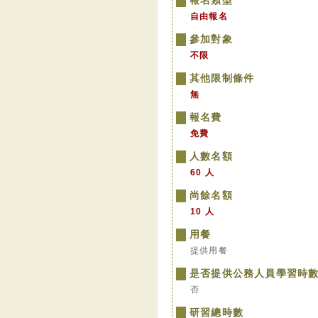
報名類型
自由報名
參加對象
不限
其他限制條件
無
報名費
免費
人數名額
60 人
尚餘名額
10 人
用餐
提供用餐
是否提供公務人員學習時
否
研習總時數