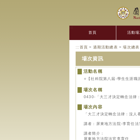
:::
首頁
活動場
:::
首頁
>
過期活動總表
>
場次總表
場次資訊
活動名稱
⭐️【社科院第八屆-學生生涯職
場次名稱
0430-「大三才決定轉念法
場次內容
「大三才決定轉念法律：沒人
講者：屏東地方法院-李育任法
講者簡介：
屏東地方法院法官李育任