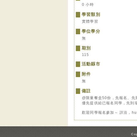
0 小時
學習類別
實體學習
學位學分
無
期別
115
活動縣市
附件
無
備註
@限量餐盒50份，先報名、先
優先提供給已報名同學，先到
歡迎同學報名參加～ 詳洽，hung
:::
Cop