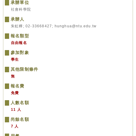
承辦單位
社會科學院
承辦人
朱虹樺; 02-33668427; hunghua@ntu.edu.tw
報名類型
自由報名
參加對象
學生
其他限制條件
無
報名費
免費
人數名額
11 人
尚餘名額
7 人