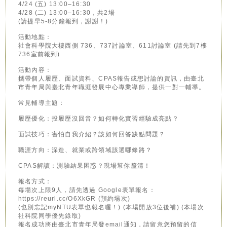
4/24 (五) 13:00–16:30
4/28 (二) 13:00–16:30，共2場
(請提早5-8分鐘報到，謝謝！)
活動地點：
社會科學院大樓西側 736、737討論室、611討論室 (請先到7樓
736室前報到)
活動內容：
攜帶個人履歷、面試資料、CPAS報告或想討論的資訊，由臺北
市青年局與臺北青年職涯發展中心專業導師，提供一對一輔導。
常見輔導主題：
履歷優化：投履歷沒回音？如何轉化實習經驗成亮點？
面試技巧：害怕自我介紹？該如何回答缺點問題？
職涯方向：深造、就業或跨領域該選哪條路？
CPAS解讀：測驗結果困惑？現場幫你釐清！
報名方式：
每場次上限9人，請先透過 Google表單報名：
https://reurl.cc/O6XkGR (預約場次)
(也別忘記myNTU表單也報名喔！) (本場開放3位後補) (本場次
社科院同學優先錄取)
報名成功將由臺北市青年局發email通知，請留意您預留的信