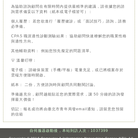
為協助諮詢顧問在有限時間內提供最精準的建議，請依據您的諮
詢需求備妥以下資料（紙本或電子檔皆可）：
個人履歷： 若您欲進行「履歷健診」或「面試技巧」諮詢，請務
必準備。
CPAS 職涯適性診斷測驗結果： 協助顧問快速瞭解您的職業性格
與適性方向。
其他輔助資料： 例如您預先擬定的問題清單。
💡 溫馨叮嚀：
電子檔： 請確保裝置（手機/平板）電量充足，或已將檔案存於
雲端方便隨時開啟。
紙本： 二份，方便諮詢時與顧問共同翻閱討論。
準備越充分，顧問越能貼近您的實際需求，讓 50 分鐘的諮詢發
揮最大價值！
切記：報名成功將由臺北市青年局發email通知，請留意您預留
的信箱
自伺服器啟動後，本站到訪人次：1037399