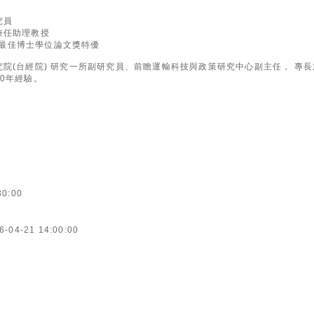
究員
兼任助理教授
AA最佳博士學位論文獎特優
院(台經院) 研究一所副研究員、前瞻運輸科技與政策研究中心副主任， 專
0年經驗。
30:00
6-04-21 14:00:00