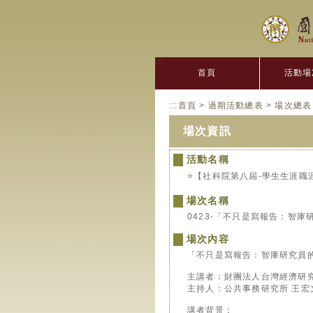
:::
首頁
活動場
:::
首頁
>
過期活動總表
>
場次總表
場次資訊
活動名稱
⭐️【社科院第八屆-學生生涯職
場次名稱
0423-「不只是寫報告：智
場次內容
「不只是寫報告：智庫研究員
主講者：財團法人台灣經濟研究
主持人：公共事務研究所 王宏
講者背景：