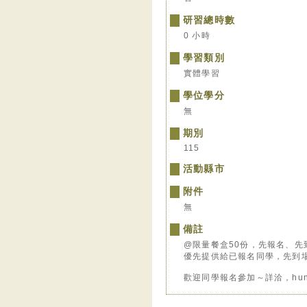
研習總時數
0 小時
學習類別
實體學習
學位學分
無
期別
115
活動縣市
附件
無
備註
@限量餐盒50份，先報名、先
優先提供給已報名同學，先到
歡迎同學報名參加～詳洽，hungh