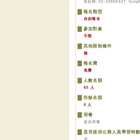
朱虹樺; 02-33668427; hung
報名類型
自由報名
參加對象
不限
其他限制條件
無
報名費
免費
人數名額
65 人
尚餘名額
0 人
用餐
提供用餐
是否提供公務人員學習時
否