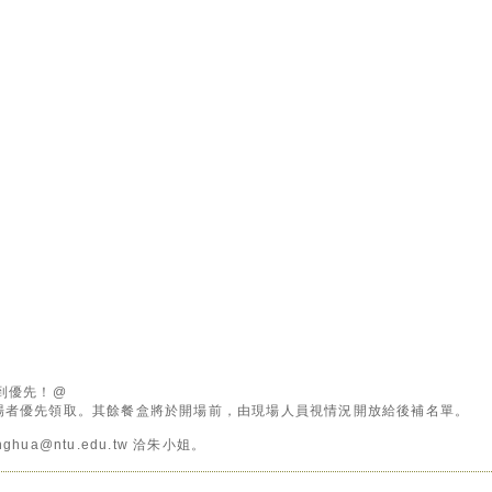
到優先！@
場者優先領取。其餘餐盒將於開場前，由現場人員視情況開放給後補名單。
ua@ntu.edu.tw 洽朱小姐。