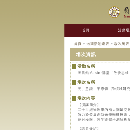
:::
首頁
活動場
:::
首頁
>
過期活動總表
>
場次總表
場次資訊
活動名稱
圖書館Master講堂「啟發思
場次名稱
光、意識、半導體─跨領域研究
場次內容
【演講簡介】
二十世紀物理學的兩大關鍵突
致力於發展創新光學顯微技術
繞射極限，將半導體檢測解析
【講者介紹】