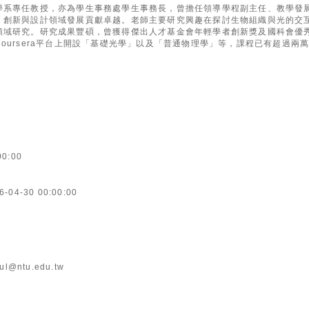
學系專任教授，亦為學生事務處學生事務長，曾擔任領導學程副主任、教學發
、創新與設計領域發展貢獻卓越。老師主要研究興趣在探討生物組織與光的交
領域研究。研究成果豐碩，曾獲得傑出人才基金會年輕學者創新獎及國科會優
oursera平台上開設「基礎光學」以及「普通物理學」等，課程已有超過兩
00:00
6-04-30 00:00:00
l@ntu.edu.tw