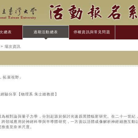
次總表
過期活動總表
停權資訊與常見問題
> 場次資訊
維，拓展視野」
經驗分享【物理系 朱士維教授】
破為相對論與量子力學，分別起源於探討光速跟黑體輻射研究。在二十一世紀
，跨領域應用於神經科學與半導體研究，一方面以活體成像解析神經細胞互動
度推進至奈米尺度。