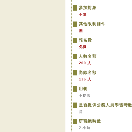
參加對象
不限
其他限制條件
無
報名費
免費
人數名額
200 人
尚餘名額
136 人
用餐
不提供
是否提供公務人員學習時
是
研習總時數
2 小時