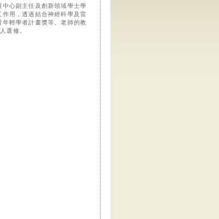
展中心副主任及創新領域學士學
互作用，透過結合神經科學及雷
秀年輕學者計畫獎等。老師的教
萬人選修。