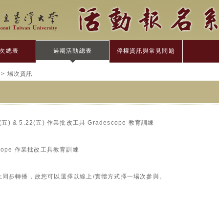
次總表
過期活動總表
停權資訊與常見問題
> 場次資訊
) & 5.22(五) 作業批改工具 Gradescope 教育訓練
adescope 作業批改工具教育訓練
上同步轉播，故您可以選擇以線上/實體方式擇一場次參與。