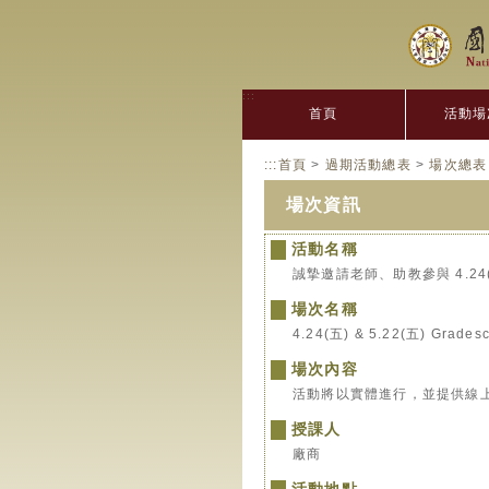
:::
首頁
活動場
:::
首頁
>
過期活動總表
>
場次總表
場次資訊
活動名稱
誠摯邀請老師、助教參與 4.24(五
場次名稱
4.24(五) & 5.22(五) Gr
場次內容
活動將以實體進行，並提供線
授課人
廠商