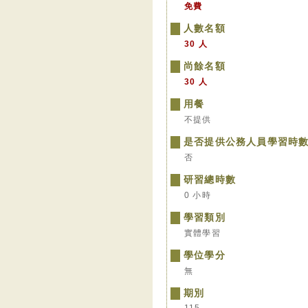
免費
人數名額
30 人
尚餘名額
30 人
用餐
不提供
是否提供公務人員學習時
否
研習總時數
0 小時
學習類別
實體學習
學位學分
無
期別