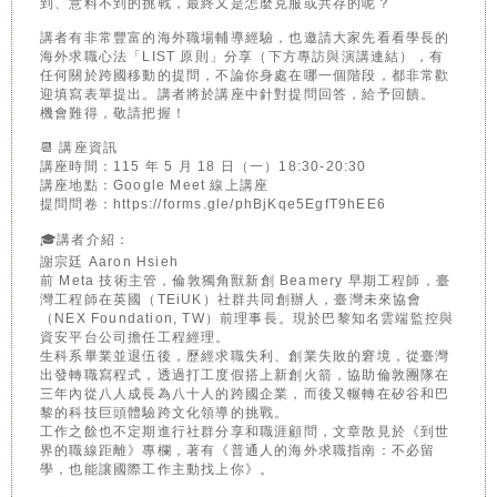
到、意料不到的挑戰，最終又是怎麼克服或共存的呢？
講者有非常豐富的海外職場輔導經驗，也邀請大家先看看學長的
海外求職心法「LIST 原則」分享（下方專訪與演講連結），有
任何關於跨國移動的提問，不論你身處在哪一個階段，都非常歡
迎填寫表單提出。講者將於講座中針對提問回答，給予回饋。
機會難得，敬請把握！
📆 講座資訊
講座時間：115 年 5 月 18 日（一）18:30-20:30
講座地點：Google Meet 線上講座
提問問卷：https://forms.gle/phBjKqe5EgfT9hEE6
🎓講者介紹：
謝宗廷 Aaron Hsieh
前 Meta 技術主管，倫敦獨角獸新創 Beamery 早期工程師，臺
灣工程師在英國（TEiUK）社群共同創辦人，臺灣未來協會
（NEX Foundation, TW）前理事長。現於巴黎知名雲端監控與
資安平台公司擔任工程經理。
生科系畢業並退伍後，歷經求職失利、創業失敗的窘境，從臺灣
出發轉職寫程式，透過打工度假搭上新創火箭，協助倫敦團隊在
三年內從八人成長為八十人的跨國企業，而後又輾轉在矽谷和巴
黎的科技巨頭體驗跨文化領導的挑戰。
工作之餘也不定期進行社群分享和職涯顧問，文章散見於《到世
界的職線距離》專欄，著有《普通人的海外求職指南：不必留
學，也能讓國際工作主動找上你》。