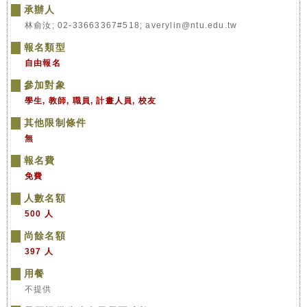
承辦人
林俞汝; 02-33663367#518; averylin@ntu.edu.tw
報名類型
自由報名
參加對象
學生, 教師, 職員, 計畫人員, 校友
其他限制條件
無
報名費
免費
人數名額
500 人
尚餘名額
397 人
用餐
不提供