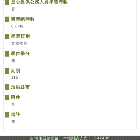
是否提供公務人員學習時數
否
研習總時數
0 小時
學習類別
實體學習
學位學分
無
期別
115
活動縣市
附件
無
備註
無
自伺服器啟動後，本站到訪人次：1042406