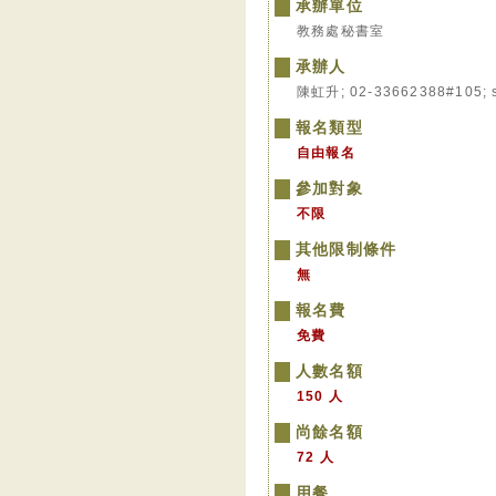
承辦單位
教務處秘書室
承辦人
陳虹升; 02-33662388#105; 
報名類型
自由報名
參加對象
不限
其他限制條件
無
報名費
免費
人數名額
150 人
尚餘名額
72 人
用餐