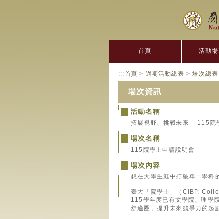
:::
首頁
活動場
:::
首頁
>
過期活動總表
>
場次總表
場次資訊
活動名稱
拓展視野、挑戰未來— 115
場次名稱
115院學士申請說明會
場次內容
想在大學生涯中打破單一學科
臺大「院學士」（CIBP, Colleg
115學年度已有文學院、理
舒適圈、提升未來競爭力的起