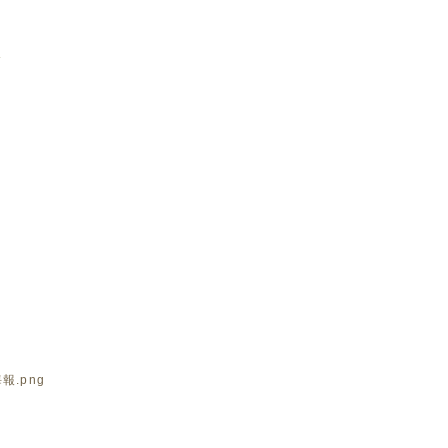
數
報.png