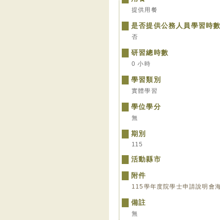
提供用餐
是否提供公務人員學習時
否
研習總時數
0 小時
學習類別
實體學習
學位學分
無
期別
115
活動縣市
附件
115學年度院學士申請說明會海
備註
無