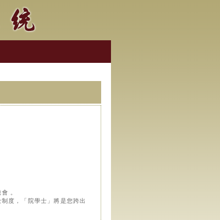
機會 。
士制度，「院學士」將是您跨出