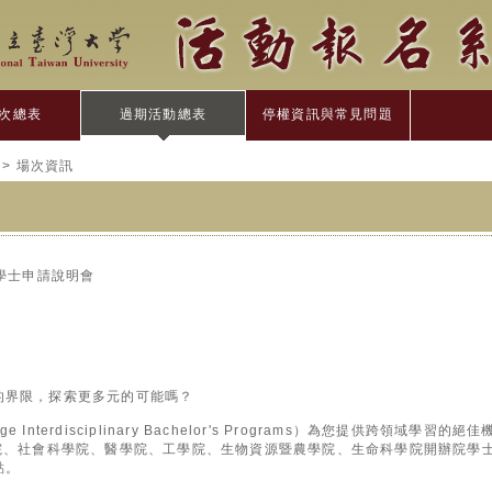
次總表
過期活動總表
停權資訊與常見問題
> 場次資訊
院學士申請說明會
的界限，探索更多元的可能嗎？
e Interdisciplinary Bachelor's Programs）為您提供跨領域學習的絕佳
學院、社會科學院、醫學院、工學院、生物資源暨農學院、生命科學院開辦院學
點。