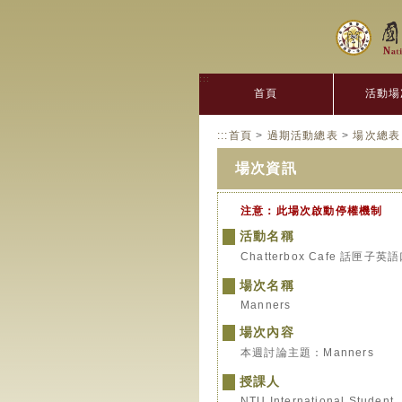
:::
首頁
活動場
:::
首頁
>
過期活動總表
>
場次總表
場次資訊
注意：此場次啟動停權機制
活動名稱
Chatterbox Cafe 話匣子
場次名稱
Manners
場次內容
本週討論主題：Manners
授課人
NTU International Student