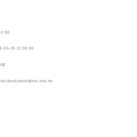
10:00
6-05-26 11:00:00
升組
ntucbestudent@ntu.edu.tw