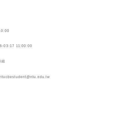
10:00
6-03-17 11:00:00
升組
ntucbestudent@ntu.edu.tw