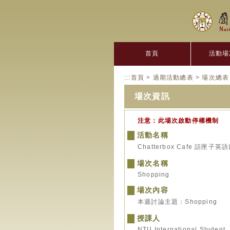
:::
首頁
活動場
:::
首頁
>
過期活動總表
>
場次總表
場次資訊
注意：此場次啟動停權機制
活動名稱
Chatterbox Cafe 話匣子
場次名稱
Shopping
場次內容
本週討論主題：Shopping
授課人
NTU International Student