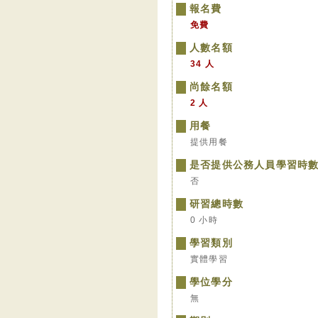
報名費
免費
人數名額
34 人
尚餘名額
2 人
用餐
提供用餐
是否提供公務人員學習時
否
研習總時數
0 小時
學習類別
實體學習
學位學分
無