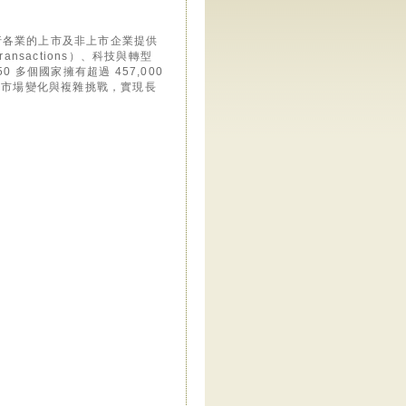
致力於為各行各業的上市及非上市企業提供
ransactions）、科技與轉型
50 多個國家擁有超過 457,000
業因應市場變化與複雜挑戰，實現長