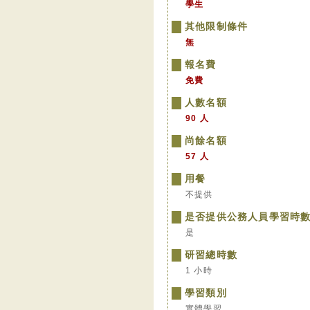
學生
其他限制條件
無
報名費
免費
人數名額
90 人
尚餘名額
57 人
用餐
不提供
是否提供公務人員學習時
是
研習總時數
1 小時
學習類別
實體學習