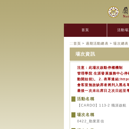
:::
首頁
活動場
:::
首頁
>
過期活動總表
>
場次總表
場次資訊
注意：此場次啟動停權機制
管理學院 生涯發展服務中心停
動開始前)。 2. 表單連結:htt
會客室無故缺席者將列入黑名單
最後一次未出席日之次日起至
活動名稱
【CARDO】113-2 職涯啟航
場次名稱
0422_勤業眾信