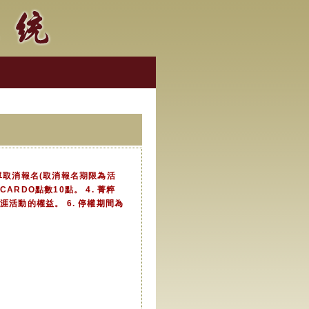
單取消報名(取消報名期限為活
積CARDO點數10點。 4. 菁粹
活動的權益。 6. 停權期間為