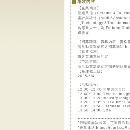
場次內容
【企業簡介】
勤業眾信（Deloitte & Tou
審計與確信（Audit&Assuran
（Technology &Trans
名專業人士，為 Fortune 
遠發展。
【招募職稱、職務內容、資格
請見勤業眾信官方招募網站:https:/
【薪資福利】
依各業務單位訂定
【申請方式】
請至勤業眾信官方招募網站投遞履歷:ht
【受理截止日】
2025/5/4
【活動流程】
12:30~12:40 開場與大合照
12:40~13:00 Deloitte Insig
13:00~13:20 Industry Insig
13:20~13:35 NTU Alumni S
13:35~13:50 Graduate Recr
13:50~14:00 Q&A
----------------------------------
*若臨時無法出席，可透過活
*表單連結:https://reurl.cc/Re