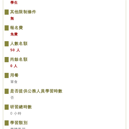
學生
其他限制條件
無
報名費
免費
人數名額
50 人
尚餘名額
0 人
用餐
葷食
是否提供公務人員學習時數
否
研習總時數
0 小時
學習類別