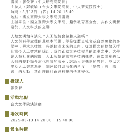
講者：廖俊智（中央研究院院長）
主持人：鄭毓瑜（台大文學院院長、中央研究院院士）
時間：3月13日 （四）14:20-15:40
地點：國立臺灣大學文學院演講廳
主辦單位：國立臺灣大學文學院、趨勢教育基金會、共作文明新
趨勢、人文科技的交響
人類文明如何演化？人工智慧會超越人類嗎？
人文與科學處理的最根本問題，即是從歷史社會或自然萬物的多
變中，尋求規律性，藉以預測未來的走向。從達爾文的物競天擇
到當今人工智慧的崛起，我們正處於科技變革的浪潮之中。大學
是人類社會的縮影，人工智慧是當前科技的翹楚。這次講座將以
宏觀的視野簡介演化理論的沿革，討論人與機器的異同。並以大
學及人工智慧為例，闡述如何以演化的角度，「變異」與「篩
選」的互動，進而理解社會與科技的快速變化。
授課人
廖俊智
活動地點
台大文學院演講廳
場次時間
2025-03-13 14:20:00 ~ 15:40:00
報名時間