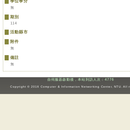
學位學分
無
期別
114
活動縣市
附件
無
備註
無
自伺服器啟動後，本站到訪人次：4776
:::
Copyright © 2016 Computer & Information Networking Center, NTU. All r