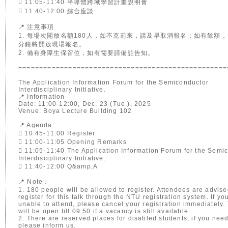
 11:05-11:40 半導體跨域學習計畫說明會
 11:40-12:00 綜合座談
📍 注意事項
1. 每場次開放名額180人，如不克前來，請及早取消報名；如有餘額，
分鐘將開放現場報名。
2. 備有身障生保留位，如有需要請備註告知。
==================================================
The Application Information Forum for the Semiconductor
Interdisciplinary Initiative.
📍 Information
Date: 11:00-12:00, Dec. 23 (Tue.), 2025
Venue: Boya Lecture Building 102
📍 Agenda:
 10:45-11:00 Register
 11:00-11:05 Opening Remarks
 11:05-11:40 The Application Information Forum for the Semi
Interdisciplinary Initiative.
 11:40-12:00 Q&amp;A
📍 Note：
1. 180 people will be allowed to register. Attendees are advise
register for this talk through the NTU registration system. If yo
unable to attend, please cancel your registration immediately.
will be open till 09:50 if a vacancy is still available.
2. There are reserved places for disabled students; if you nee
please inform us.