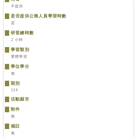
不提供
是否提供公務人員學習時數
是
研習總時數
2 小時
學習類別
實體學習
學位學分
無
期別
114
活動縣市
附件
無
備註
無