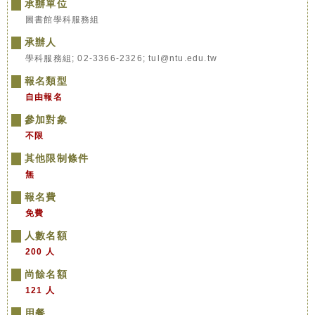
承辦單位
圖書館學科服務組
承辦人
學科服務組; 02-3366-2326; tul@ntu.edu.tw
報名類型
自由報名
參加對象
不限
其他限制條件
無
報名費
免費
人數名額
200 人
尚餘名額
121 人
用餐