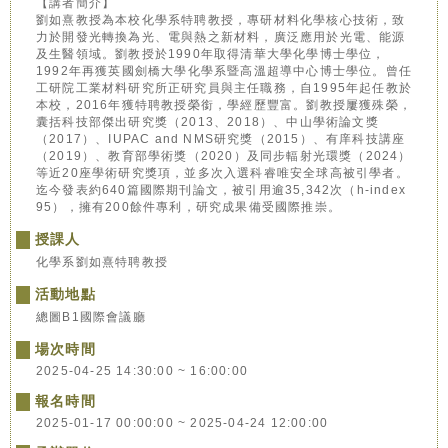
【講者簡介】
劉如熹教授為本校化學系特聘教授，專研材料化學核心技術，致
力於開發光轉換為光、電與熱之新材料，廣泛應用於光電、能源
及生醫領域。劉教授於1990年取得清華大學化學博士學位，
1992年再獲英國劍橋大學化學系暨高溫超導中心博士學位。曾任
工研院工業材料研究所正研究員與主任職務，自1995年起任教於
本校，2016年獲特聘教授榮銜，學經歷豐富。劉教授屢獲殊榮，
囊括科技部傑出研究獎（2013、2018）、中山學術論文獎
（2017）、IUPAC and NMS研究獎（2015）、有庠科技講座
（2019）、教育部學術獎（2020）及同步輻射光環獎（2024）
等近20座學術研究獎項，並多次入選科睿唯安全球高被引學者。
迄今發表約640篇國際期刊論文，被引用逾35,342次（h-index
95），擁有200餘件專利，研究成果備受國際推崇。
授課人
化學系劉如熹特聘教授
活動地點
總圖B1國際會議廳
場次時間
2025-04-25 14:30:00 ~ 16:00:00
報名時間
2025-01-17 00:00:00 ~ 2025-04-24 12:00:00