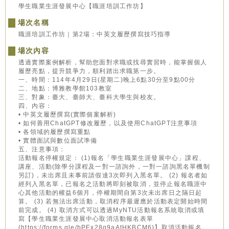
學生職業生涯發展中心【職涯培訓工作坊】
場次名稱
職涯培訓工作坊｜第2場：中英文履歷撰寫技巧指導
場次內容
透過實際案例解析，幫助您面對求職或找尋實習時，能掌握個人
履歷亮點，提升競爭力，順利踏出求職第一步。
一、時間：114年4月29日(星期二)晚上6點30分至9點00分
二、地點：博雅教學館103教室
三、對象：臺大、臺師大、臺科大學生與校友。
四、內容：
• 中英文履歷撰寫(實際個案解析)
• 如何善用ChatGPT修改履歷，以及使用ChatGPT注意事項
• 各領域的履歷撰寫重點
• 實體面試與數位面試準備
五、注意事項：
活動報名停權規定： (1)報名「學生職業生涯發展中心」課程、
講座、活動(除學分課程及一對一諮詢外，一對一諮詢黑名單機制
另訂)，未出席且未事前請假達3次即列入黑名單。 (2) 報名者如
經列入黑名單，已報名之活動將即刻被取消，並停止報名職涯中
心其他活動的權益6個月，停權期間自第3次未出席日之隔日起
算。 (3) 若無法出席活動，取消程序最遲應於活動表定開始時間
前完成。 (4) 取消方式可以透過MyNTU活動報名系統取消或填
寫【學生職業生涯發展中心取消活動報名表單
(https://forms.gle/bPEx28q9aAtHKBCM6)】取消活動報名。