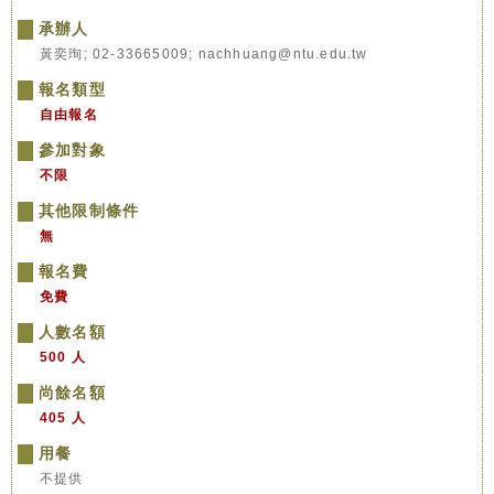
承辦人
黃奕珣; 02-33665009; nachhuang@ntu.edu.tw
報名類型
自由報名
參加對象
不限
其他限制條件
無
報名費
免費
人數名額
500 人
尚餘名額
405 人
用餐
不提供