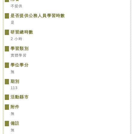
不提供
是否提供公務人員學習時數
是
研習總時數
2 小時
學習類別
實體學習
學位學分
無
期別
113
活動縣市
附件
無
備註
無