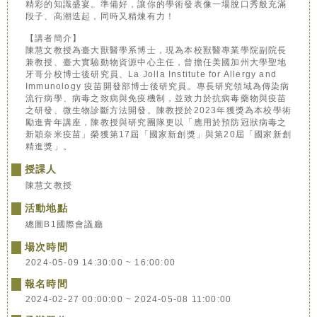
精彩的知識盛宴。準備好，讓你的學術發表像一場脫口秀般充滿
段子、高潮迭起，同時又精煉有力！
【講者簡介】
陳慧文教授為臺大獸醫學系博士，現為本校獸醫專業學院副院長
兼教授、臺大實驗動物資源中心主任，曾擔任美國加州大學聖地
牙哥分校博士後研究員、La Jolla Institute for Allergy and
Immunology 疫苗開發部博士後研究員。專長研究領域為傳染病
流行病學、病毒之致病與免疫機制，並致力於抗病毒藥物與疫苗
之研發、微生物診斷方法開發。陳教授於2023年獲獎為本校學術
勵進青年講座，陳教授與研究團隊更以「應用於預防冠狀病毒之
新穎奈米疫苗」榮獲第17屆「國家新創獎」與第20屆「國家新創
精進獎」。
授課人
陳慧文教授
活動地點
總圖B1國際會議廳
場次時間
2024-05-09 14:30:00 ~ 16:00:00
報名時間
2024-02-27 00:00:00 ~ 2024-05-08 11:00:00