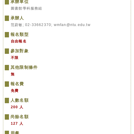
承辦單位
圖書館學科服務組
承辦人
范蔚敏; 02-33662370; wmfan@ntu.edu.tw
報名類型
自由報名
參加對象
不限
其他限制條件
無
報名費
免費
人數名額
200 人
尚餘名額
127 人
用餐