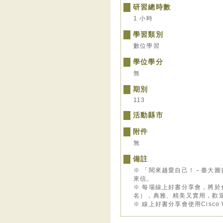
研習總時數
1 小時
學習類別
數位學習
學位學分
無
期別
113
活動縣市
附件
無
備註
※ 「閱來越愛自己！－臺大
來信。
※ 每場線上好書分享會，將於
名），典雅、精美又實用，歡
※ 線上好書分享會使用Cisco