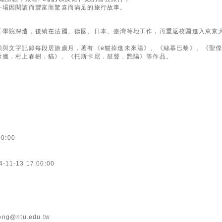
一場因閱讀而豐富而驚喜而滿足的旅行故事。
工學院深造，後續在法國、德國、日本、臺灣等地工作，再重返校園進入東京
頭與文字記錄每段居旅歲月，著有《e貓掉進未來湯》、《絲慕巴黎》、《聖傑
希臘．村上春樹．貓》、《托斯卡尼．鼓聲．艷陽》等作品。
00:00
4-11-13 17:00:00
ng@ntu.edu.tw