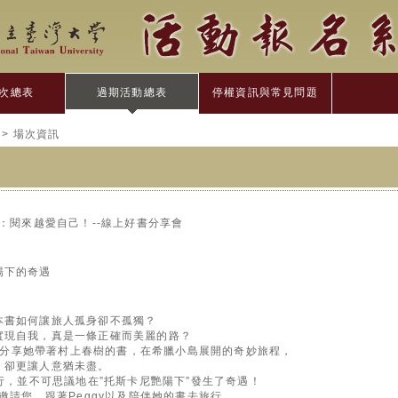
次總表
過期活動總表
停權資訊與常見問題
> 場次資訊
案：閱來越愛自己！--線上好書分享會
陽下的奇遇
本書如何讓旅人孤身卻不孤獨？
實現自我，真是一條正確而美麗的路？
與我們分享她帶著村上春樹的書，在希臘小島展開的奇妙旅程，
，卻更讓人意猶未盡。
旅行，並不可思議地在”托斯卡尼艷陽下”發生了奇遇！
邀請您，跟著Peggy以及陪伴她的書去旅行，