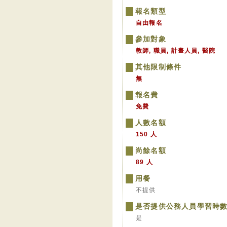
報名類型
自由報名
參加對象
教師, 職員, 計畫人員, 醫院
其他限制條件
無
報名費
免費
人數名額
150 人
尚餘名額
89 人
用餐
不提供
是否提供公務人員學習時
是