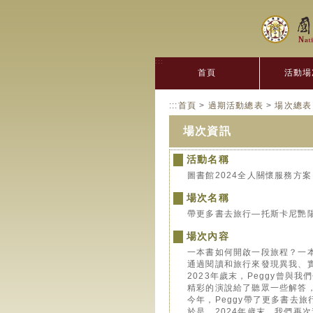
:::
首頁
活動場
:::
首頁
>
過期活動總表
>
場次總表
場次資訊
活動名稱
圖書館2024全人關懷服務方
場次名稱
帶更多書去旅行—托斯卡尼艷
場次內容
一本書如何開啟一段旅程？一
通過閱讀和旅行來發現異我、
2023年歲末，Peggy曾
精彩的演說給了聽眾一些解答
今年，Peggy帶了更多書去
於是，2024年歲末，我們再次