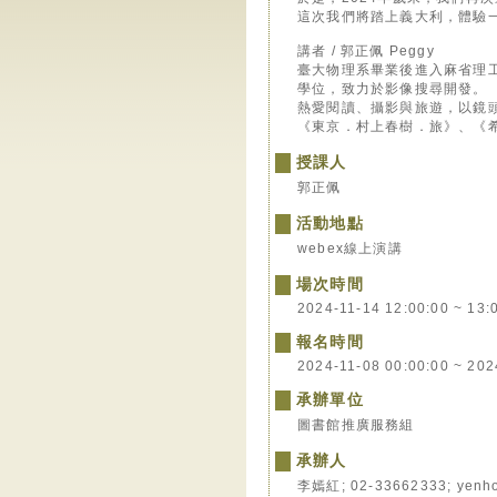
這次我們將踏上義大利，體驗
講者 / 郭正佩 Peggy
臺大物理系畢業後進入麻省理
學位，致力於影像搜尋開發。
熱愛閱讀、攝影與旅遊，以鏡
《東京．村上春樹．旅》、《
授課人
郭正佩
活動地點
webex線上演講
場次時間
2024-11-14 12:00:00 ~ 13:
報名時間
2024-11-08 00:00:00 ~ 202
承辦單位
圖書館推廣服務組
承辦人
李嫣紅; 02-33662333; yenho