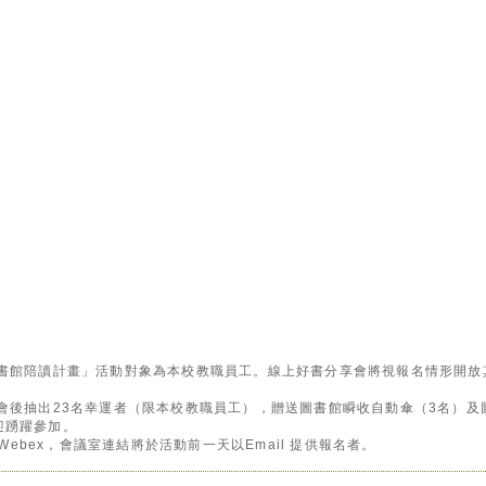
圖書館陪讀計畫」活動對象為本校教職員工。線上好書分享會將視報名情形開放
會後抽出23名幸運者（限本校教職員工），贈送圖書館瞬收自動傘（3名）及圖
迎踴躍參加。
 Webex，會議室連結將於活動前一天以Email 提供報名者。