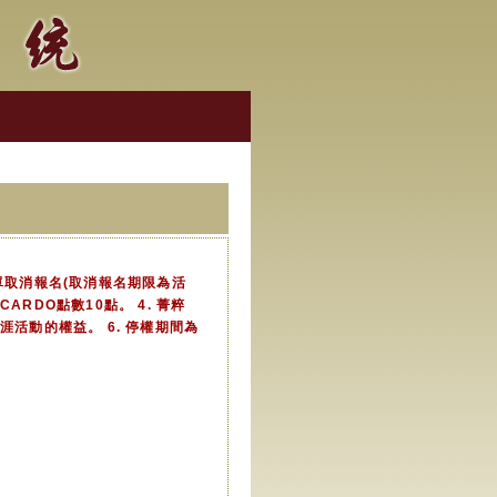
單取消報名(取消報名期限為活
積CARDO點數10點。 4. 菁粹
活動的權益。 6. 停權期間為