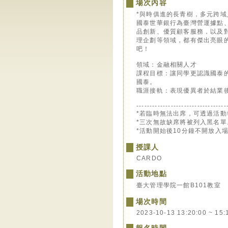
場次內容
*與時俱進的長青樹，多元跨域
國泰世華銀行為臺灣營運據點
品創新、優質顧客服務，以及
理企劃等領域，都有傑出亮眼的
吧！
領域：金融相關人才
課程目標：讓同學更認識國泰
國泰。
職涯接軌：表現優異者於結業後
----------------------------------
*若臨時無法出席，可透過活動
*三次無故缺席將被列入黑名單
*活動開始後10分鐘不開放入
授課人
CARDO
活動地點
臺大管理學院一館B101教室
場次時間
2023-10-13 13:20:00 ~ 15: