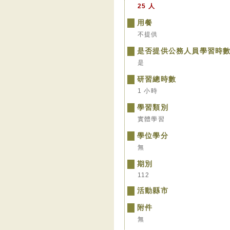
25 人
用餐
不提供
是否提供公務人員學習時
是
研習總時數
1 小時
學習類別
實體學習
學位學分
無
期別
112
活動縣市
附件
無