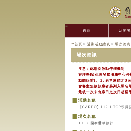
:::
首頁
活動場
:::
首頁
>
過期活動總表
>
場次總表
場次資訊
注意：此場次啟動停權機制
管理學院 生涯發展服務中心停
動開始前)。 2. 表單連結:htt
會客室無故缺席者將列入黑名單
最後一次未出席日之次日起至
活動名稱
【CARDO】112-1 TCP
場次名稱
1013_國泰世華銀行