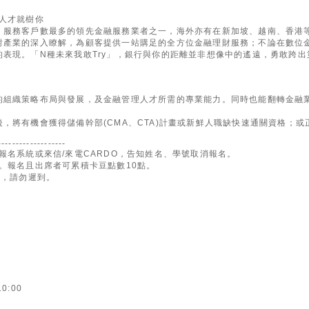
人才就樹你
、服務客戶數最多的領先金融服務業者之一，海外亦有在新加坡、越南、香港等
對產業的深入瞭解，為顧客提供一站購足的全方位金融理財服務；不論在數位
表現。「N種未來我敢Try」，銀行與你的距離並非想像中的遙遠，勇敢跨
的組織策略布局與發展，及金融管理人才所需的專業能力。同時也能翻轉金融
，將有機會獲得儲備幹部(CMA、CTA)計畫或新鮮人職缺快速通關資格；或
-------------------
報名系統或來信/來電CARDO，告知姓名、學號取消報名。
。報名且出席者可累積卡豆點數10點。
場，請勿遲到。
10:00