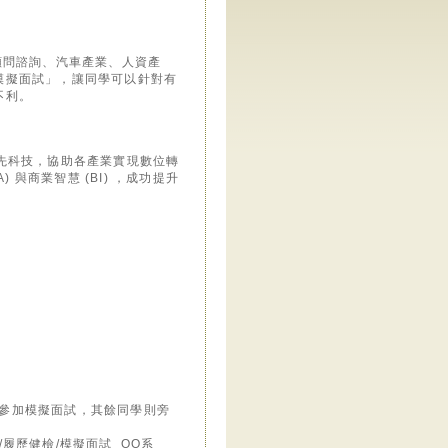
顧問諮詢、汽車產業、人資產
模擬面試」，讓同學可以針對有
不利。
領先科技，協助各產業實現數位轉
) 與商業智慧 (BI) ，成功提升
學參加模擬面試，其餘同學則旁
涯諮詢/履歷健檢/模擬面試_OO系