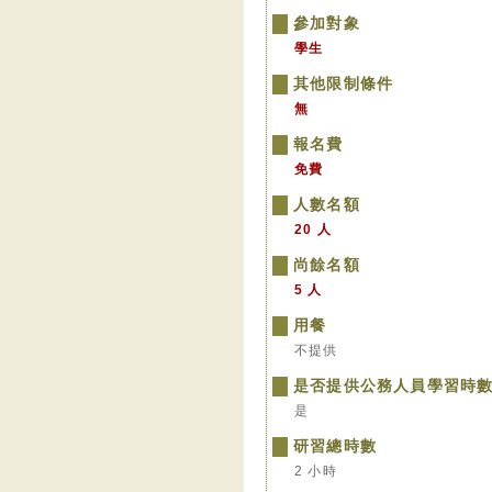
參加對象
學生
其他限制條件
無
報名費
免費
人數名額
20 人
尚餘名額
5 人
用餐
不提供
是否提供公務人員學習時
是
研習總時數
2 小時