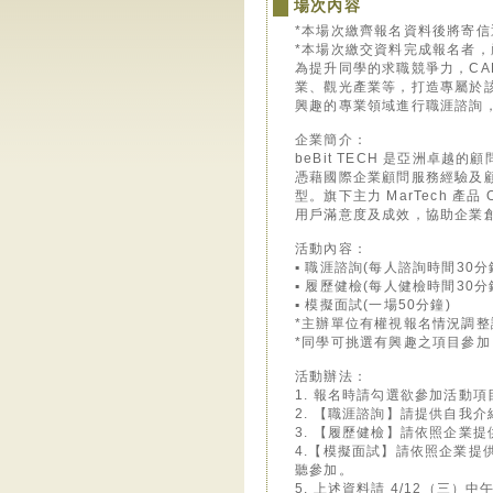
場次內容
*本場次繳齊報名資料後將寄信
*本場次繳交資料完成報名者
為提升同學的求職競爭力，C
業、觀光產業等，打造專屬於
興趣的專業領域進行職涯諮詢
企業簡介：
beBit TECH 是亞洲卓越的
憑藉國際企業顧問服務經驗及顧
型。旗下主力 MarTech 產品
用戶滿意度及成效，協助企業
活動內容：
▪ 職涯諮詢(每人諮詢時間30分
▪ 履歷健檢(每人健檢時間30分
▪ 模擬面試(一場50分鐘)
*主辦單位有權視報名情況調
*同學可挑選有興趣之項目參
活動辦法：
1. 報名時請勾選欲參加活動項
2. 【職涯諮詢】請提供自我介紹
3. 【履歷健檢】請依照企業提
4.【模擬面試】請依照企業提
聽參加。
5. 上述資料請 4/12（三）中午