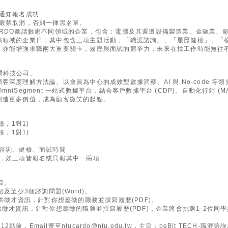
通知報名成功
，嚴禁取消，否則一律黑名單。
ARDO邀請數家不同領域的企業，包含：電腦及其週邊設備製造業、金融業、
該領域的企業日，其中包含三項主題活動，「職涯諮詢」、「履歷健檢」、「
，亦能增強求職兩大重要關卡，履歷與面試的競爭力，未來在找工作時能無往
顧問科技公司。
客深度理解方法論、以會員為中心的成效型數據洞察、AI 與 No-code 等
 OmniSegment 一站式數據平台，結合客戶數據平台 (CDP)、自動化行銷 (MA
創造更多價值，成為顧客微笑的起點。
鐘，1對1)
鐘，1對1)
整諮詢、健檢、面試時間
加，如三項皆報名或只報其中一兩項
目。
及至少3個諮詢問題(Word)。
供徵才資訊，針對你想應徵的職務並撰寫履歷(PDF)。
供徵才資訊，針對你想應徵的職務並撰寫履歷(PDF)，企業將會挑選1-2位同
12點前，Email寄至ntucardo@ntu.edu.tw，主旨：beBit TECH-職