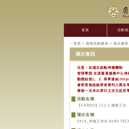
:::
首頁
活動場
:::
首頁
>
過期活動總表
>
場次總表
場次資訊
注意：此場次啟動停權機制
管理學院 生涯發展服務中心停
動開始前)。 2. 表單連結:htt
會客室無故缺席者將列入黑名單
最後一次未出席日之次日起至
活動名稱
【CARDO】111-2 職業工坊
場次名稱
0418_求職工作坊 beBit TEC