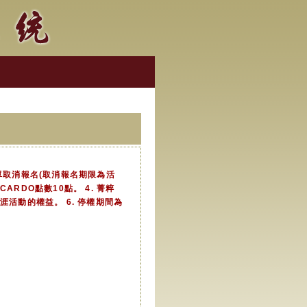
單取消報名(取消報名期限為活
積CARDO點數10點。 4. 菁粹
活動的權益。 6. 停權期間為