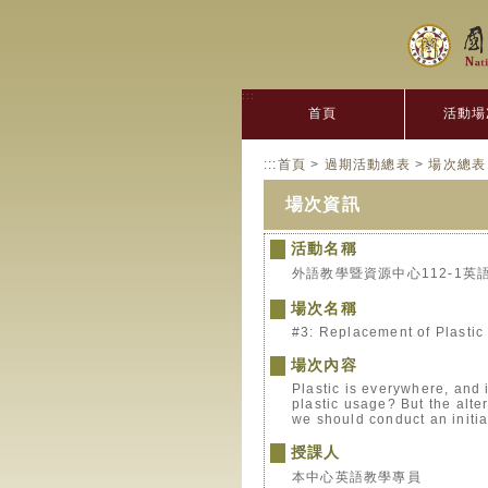
:::
首頁
活動場
:::
首頁
>
過期活動總表
>
場次總表
場次資訊
活動名稱
外語教學暨資源中心112-1英
場次名稱
#3: Replacement of Plastic
場次內容
Plastic is everywhere, and
plastic usage? But the alte
we should conduct an initia
授課人
本中心英語教學專員