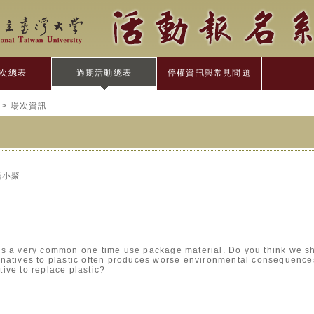
次總表
過期活動總表
停權資訊與常見問題
> 場次資訊
語小聚
 is a very common one time use package material. Do you think we s
rnatives to plastic often produces worse environmental consequences
tive to replace plastic?