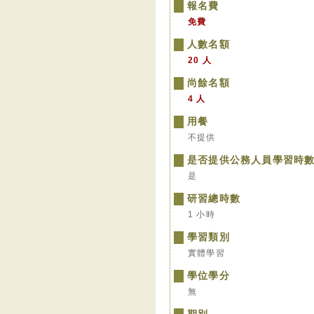
報名費
免費
人數名額
20 人
尚餘名額
4 人
用餐
不提供
是否提供公務人員學習時
是
研習總時數
1 小時
學習類別
實體學習
學位學分
無