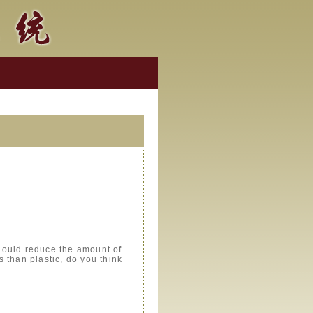
hould reduce the amount of
 than plastic, do you think