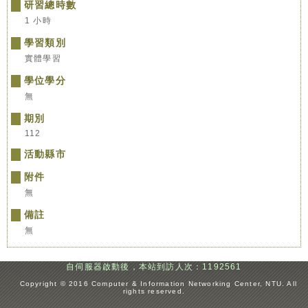
研習總時數
1 小時
學習類別
實體學習
學位學分
無
期別
112
活動縣市
附件
無
備註
無
自伺服器啟動後，本站到訪人次：1192561
:::
Copyright © 2016 Computer & Information Networking Center, NTU. All
rights reserved.