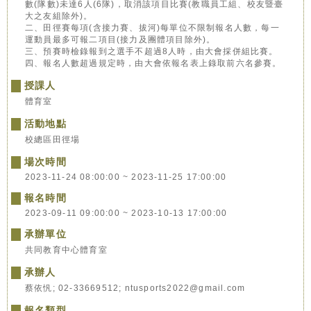
數(隊數)未達6人(6隊)，取消該項目比賽(教職員工組、校友暨臺
大之友組除外)。
二、田徑賽每項(含接力賽、拔河)每單位不限制報名人數，每一
運動員最多可報二項目(接力及團體項目除外)。
三、預賽時檢錄報到之選手不超過8人時，由大會採併組比賽。
四、報名人數超過規定時，由大會依報名表上錄取前六名參賽。
授課人
體育室
活動地點
校總區田徑場
場次時間
2023-11-24 08:00:00 ~ 2023-11-25 17:00:00
報名時間
2023-09-11 09:00:00 ~ 2023-10-13 17:00:00
承辦單位
共同教育中心體育室
承辦人
蔡依忛; 02-33669512; ntusports2022@gmail.com
報名類型