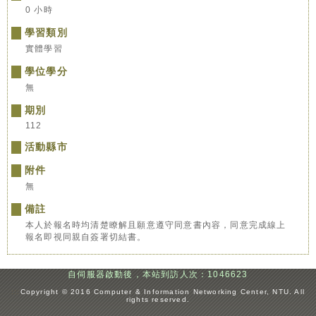
0 小時
學習類別
實體學習
學位學分
無
期別
112
活動縣市
附件
無
備註
本人於報名時均清楚瞭解且願意遵守同意書內容，同意完成線上
報名即視同親自簽署切結書。
自伺服器啟動後，本站到訪人次：1046623
:::
Copyright © 2016 Computer & Information Networking Center, NTU. All
rights reserved.