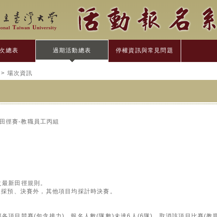
次總表
過期活動總表
停權資訊與常見問題
> 場次資訊
動會田徑賽-教職員工丙組
之最新田徑規則。
公尺採預、決賽外，其他項目均採計時決賽。
。
徑各項目競賽(包含接力)，報名人數(隊數)未達6人(6隊)，取消該項目比賽(