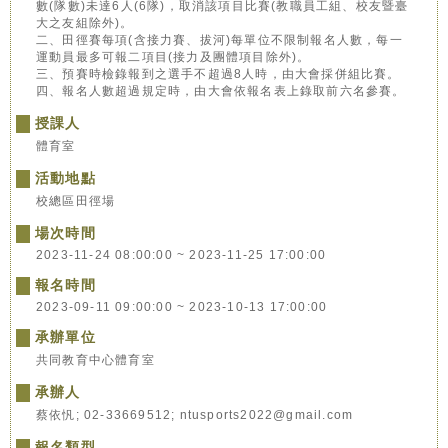
數(隊數)未達6人(6隊)，取消該項目比賽(教職員工組、校友暨臺
大之友組除外)。
二、田徑賽每項(含接力賽、拔河)每單位不限制報名人數，每一
運動員最多可報二項目(接力及團體項目除外)。
三、預賽時檢錄報到之選手不超過8人時，由大會採併組比賽。
四、報名人數超過規定時，由大會依報名表上錄取前六名參賽。
授課人
體育室
活動地點
校總區田徑場
場次時間
2023-11-24 08:00:00 ~ 2023-11-25 17:00:00
報名時間
2023-09-11 09:00:00 ~ 2023-10-13 17:00:00
承辦單位
共同教育中心體育室
承辦人
蔡依忛; 02-33669512; ntusports2022@gmail.com
報名類型