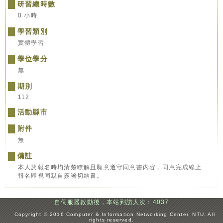
研習總時數
0 小時
學習類別
實體學習
學位學分
無
期別
112
活動縣市
附件
無
備註
本人於報名時均清楚瞭解且願意遵守同意書內容，同意完成線上
報名即視同親自簽署切結書。
自伺服器啟動後，本站到訪人次：4037
:::
Copyright © 2016 Computer & Information Networking Center, NTU. All
rights reserved.