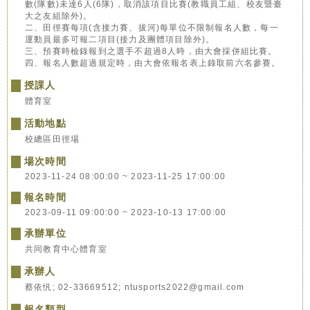
數(隊數)未達6人(6隊)，取消該項目比賽(教職員工組、校友暨臺
大之友組除外)。
二、田徑賽每項(含接力賽、拔河)每單位不限制報名人數，每一
運動員最多可報二項目(接力及團體項目除外)。
三、預賽時檢錄報到之選手不超過8人時，由大會採併組比賽。
四、報名人數超過規定時，由大會依報名表上錄取前六名參賽。
授課人
體育室
活動地點
校總區田徑場
場次時間
2023-11-24 08:00:00 ~ 2023-11-25 17:00:00
報名時間
2023-09-11 09:00:00 ~ 2023-10-13 17:00:00
承辦單位
共同教育中心體育室
承辦人
蔡依忛; 02-33669512; ntusports2022@gmail.com
報名類型