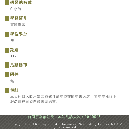
研習總時數
0 小時
學習類別
實體學習
學位學分
無
期別
112
活動縣市
附件
無
備註
本人於報名時均清楚瞭解且願意遵守同意書內容，同意完成線上
報名即視同親自簽署切結書。
自伺服器啟動後，本站到訪人次：1040945
:::
Copyright © 2016 Computer & Information Networking Center, NTU. All
rights reserved.