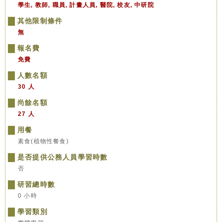
學生, 教師, 職員, 計畫人員, 醫院, 校友, 中研院
其他限制條件
無
報名費
免費
人數名額
30 人
尚餘名額
27 人
用餐
素食(植物性餐食)
是否提供公務人員學習時數
否
研習總時數
0 小時
學習類別